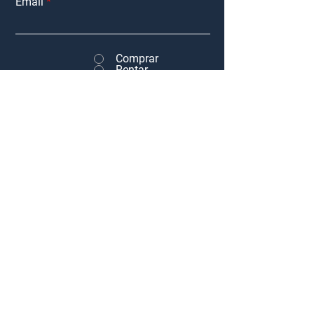
Email
Comprar
Rentar
Otro
Me interesa:
Mensaje
Enviar